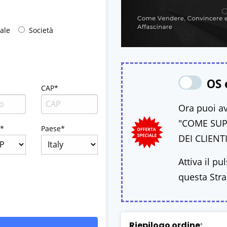
uale
Società
OS 
*
CAP*
Ora puoi av
"COME SUP
a*
Paese*
DEI CLIENTI
Attiva il pu
questa Stra
Riepilogo ordine: