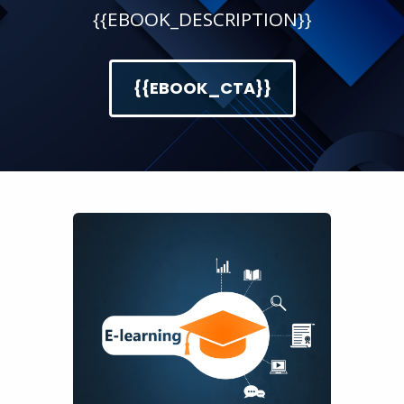
{{EBOOK_DESCRIPTION}}
{{EBOOK_CTA}}