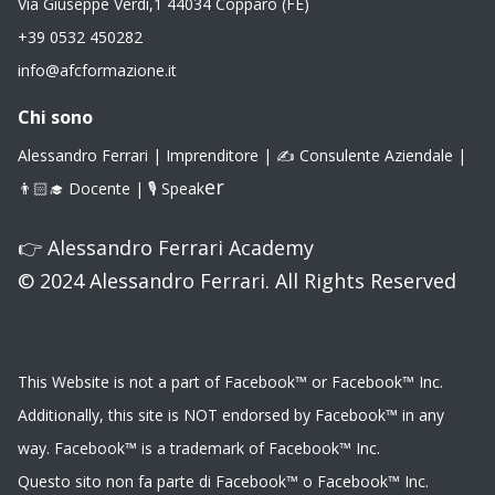
Via Giuseppe Verdi,1 44034 Copparo (FE)
+39 0532 450282
info@afcformazione.it
Chi sono
Alessandro Ferrari | Imprenditore | ✍️ Consulente Aziendale |
er
👨🏻‍🎓 Docente | 🎙 Speak
👉
Alessandro Ferrari Academy
© 2024 Alessandro Ferrari. All Rights Reserved
This Website is not a part of Facebook™ or Facebook™ Inc.
Additionally, this site is NOT endorsed by Facebook™ in any
way. Facebook™ is a trademark of Facebook™ Inc.
Questo sito non fa parte di Facebook™ o Facebook™ Inc.